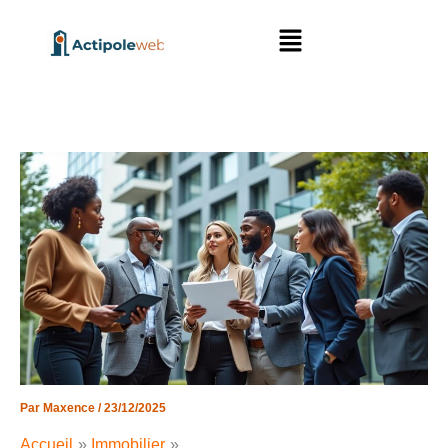
Aller
Menu
au
contenu
Par
Maxence
/
23/12/2025
Accueil
Immobilier