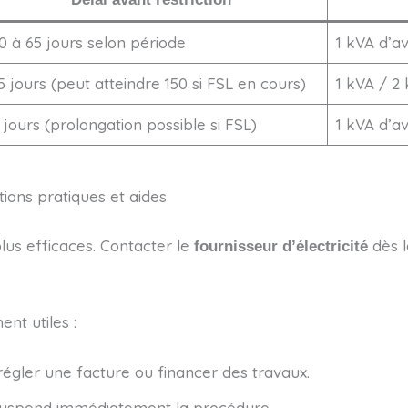
0 à 65 jours selon période
1 kVA d’av
5 jours (peut atteindre 150 si FSL en cours)
1 kVA / 2
 jours (prolongation possible si FSL)
1 kVA d’a
utions pratiques et aides
plus efficaces. Contacter le
dès l
fournisseur d’électricité
ent utiles :
 régler une facture ou financer des travaux.
 suspend immédiatement la procédure.