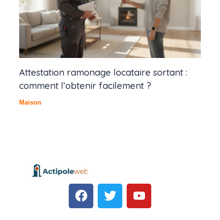
Attestation ramonage locataire sortant :
comment l’obtenir facilement ?
Maison
F
T
Y
a
w
o
c
i
u