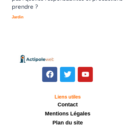
prendre ?
Jardin
F
T
Y
a
w
o
c
i
u
e
t
t
Liens utiles
b
t
u
Contact
o
e
b
Mentions Légales
o
r
e
k
Plan du site